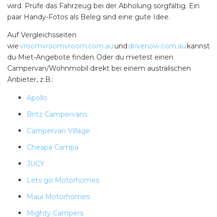
wird. Prüfe das Fahrzeug bei der Abholung sorgfältig. Ein
Find some towing tips, ways to keep your kids and
paar Handy-Fotos als Beleg sind eine gute Idee.
pets safe in caravan parks, and downloadable
Auf Vergleichsseiten
checklists here.
wie
vroomvroomvroom.com.au
und
drivenow.com.au
kannst
du Miet-Angebote finden. Oder du mietest einen
Campervan/Wohnmobil direkt bei einem australischen
Anbieter, z.B.:
Apollo
Britz Campervans
Campervan Village
Cheapa Campa
JUCY
Lets go Motorhomes
Maui Motorhomes
Mighty Campers