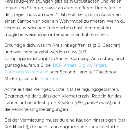
Fahrzeugvermietungen gibt es in Großstädten und vielen
regionalen Städten, sowie an allen größeren Flughäfen. In
der Regel muss du über 21 Jahre alt sein, um in Australien
einen Campervan oder ein Wohnmobil zu mieten. Wenn du
keinen australischen Führerschein hast, benötigst du
möglicherweise einen internationalen Führerschein.
Erkundige dich, was im Preis inbegriffen ist (z.B. Geschirr)
und was extra bezahlt werden muss (z.B.
Campingausrüstung). Du kannst Camping-Ausrüstung auch
günstig kaufen, z.B. bei
BCF
,
Kmart
,
Big W
,
Target
,
Bunnings Warehouse
oder Second Hand auf Facebook
Marketplace oder
Gumtree
.
Achte auf das Kleingedruckte, z.B. Reinigungsgebühren,
Begrenzung der zulässigen Kilometerzahl, Regeln für das
Fahren auf unbefestigten Straßen (
dirt, gravel roads
) und
die Versicherungsbedingungen.
SEARCH OUR WEBSITE:
Search
Bei der Vermietung musst du eine Kaution hinterlegen (per
for:
Kreditkarte), die nach Fahrzeugrückgabe zurückerstattet